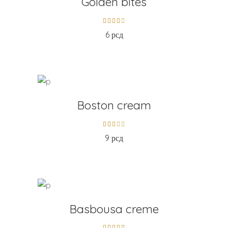
Golden bites
6
рсд
ADD TO CART
Boston cream
9
рсд
ADD TO CART
Basbousa creme