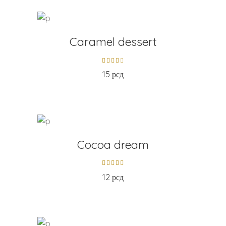
ADD TO CART
Caramel dessert
15
рсд
ADD TO CART
Cocoa dream
12
рсд
ADD TO CART