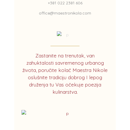
+381 022 2381 606
office@maestronikola.com
Zastanite na trenutak, van
zahuktalosti savremenog urbanog
života, poručite kolač Maestra Nikole
oslušnite tradiciju dobrog I lepog
druženja tu Vas očekuje poezija
kulinarstva.