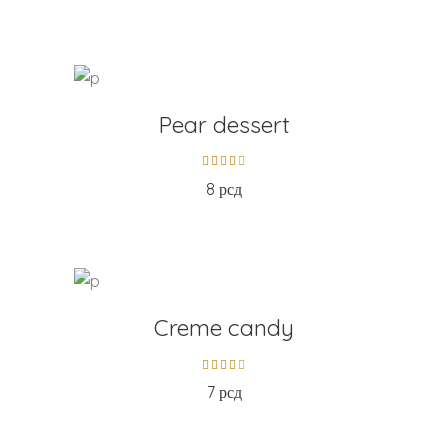
ADD TO CART
Pear dessert
8
рсд
ADD TO CART
Creme candy
7
рсд