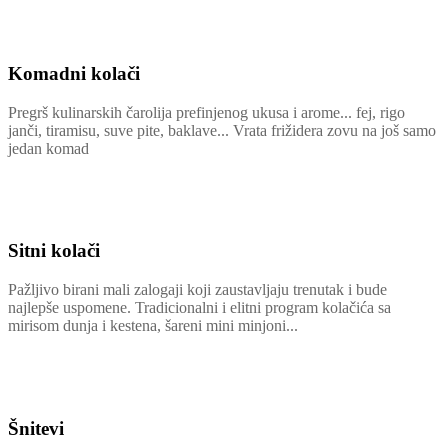
Komadni kolači
Pregrš kulinarskih čarolija prefinjenog ukusa i arome... fej, rigo
janči, tiramisu, suve pite, baklave... Vrata frižidera zovu na još samo
jedan komad
Sitni kolači
Pažljivo birani mali zalogaji koji zaustavljaju trenutak i bude
najlepše uspomene. Tradicionalni i elitni program kolačića sa
mirisom dunja i kestena, šareni mini minjoni...
Šnitevi