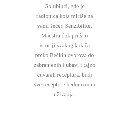
Golubinci, gde je
radionica koja miriše na
vanil šećer. Senzibilitet
Maestra dok priča o
istoriji svakog kolača
preko Bečkih dvorova do
zabranjenih ljubavi i tajno
čuvanih receptura, budi
sve receptore hedonizma i
uživanja.