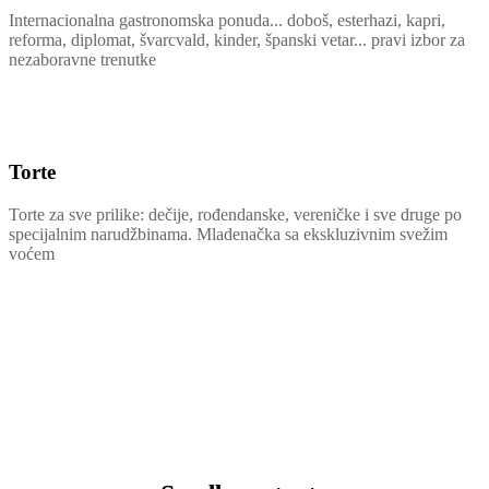
Internacionalna gastronomska ponuda... doboš, esterhazi, kapri,
reforma, diplomat, švarcvald, kinder, španski vetar... pravi izbor za
nezaboravne trenutke
Torte
Torte za sve prilike: dečije, rođendanske, vereničke i sve druge po
specijalnim narudžbinama. Mladenačka sa ekskluzivnim svežim
voćem