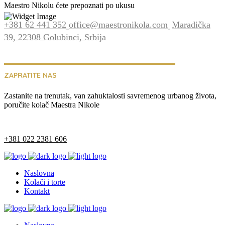
Maestro Nikolu ćete prepoznati po ukusu
+381 62 441 352
office@maestronikola.com
Maradička
39, 22308 Golubinci, Srbija
ZAPRATITE NAS
Zastanite na trenutak, van zahuktalosti savremenog urbanog života,
poručite kolač Maestra Nikole
+381 022 2381 606
Naslovna
Kolači i torte
Kontakt