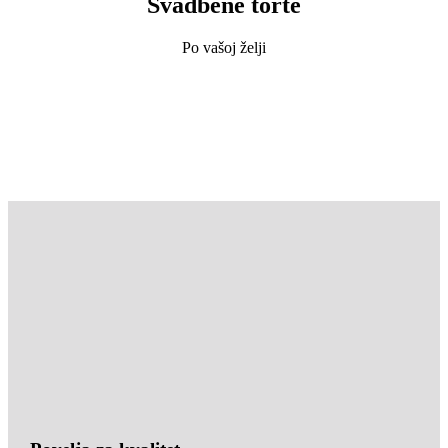
Svadbene torte
Po vašoj želji