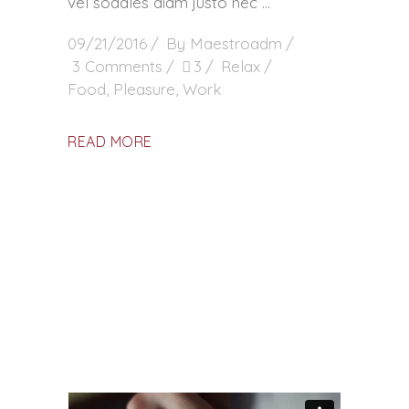
vel sodales diam justo nec
09/21/2016
By
Maestroadm
3 Comments
3
Relax
Food
,
Pleasure
,
Work
READ MORE