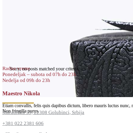
Radno vreme
Sorry, no posts matched your criteria.
Ponedeljak – subota od 07h do 23h
Nedelja od 09h do 23h
Maestro Nikola
Etiam convallis, felis quis dapibus dictum, libero mauris luctus nunc, n
Non fringilla purus.
Maradička 39, 22308 Golubinci, Srbija
+381 022 2381 606