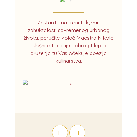
Zastanite na trenutak, van
zahuktalosti savremenog urbanog
života, poručite kolač Maestra Nikole
oslušnite tradiciju dobrog I lepog
druženja tu Vas očekuje poezija
kulinarstva.