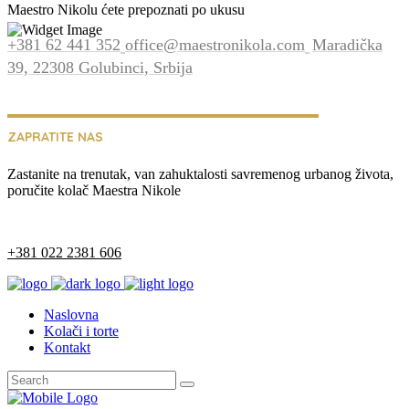
Maestro Nikolu ćete prepoznati po ukusu
+381 62 441 352
office@maestronikola.com
Maradička
39, 22308 Golubinci, Srbija
ZAPRATITE NAS
Zastanite na trenutak, van zahuktalosti savremenog urbanog života,
poručite kolač Maestra Nikole
+381 022 2381 606
Naslovna
Kolači i torte
Kontakt