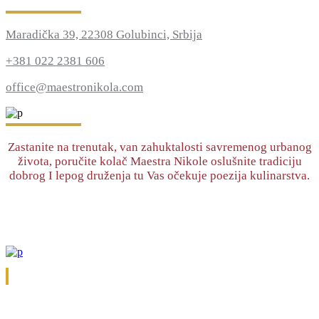
Maradička 39, 22308 Golubinci, Srbija
+381 022 2381 606
office@maestronikola.com
Zastanite na trenutak, van zahuktalosti savremenog urbanog
života, poručite kolač Maestra Nikole oslušnite tradiciju
dobrog I lepog druženja tu Vas očekuje poezija kulinarstva.