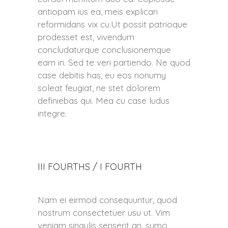
antiopam ius ea, meis explicari
reformidans vix cu.Ut possit patrioque
prodesset est, vivendum
concludaturque conclusionemque
eam in. Sed te veri partiendo. Ne quod
case debitis has, eu eos nonumy
soleat feugiat, ne stet dolorem
definiebas qui. Mea cu case ludus
integre.
III FOURTHS / I FOURTH
Nam ei eirmod consequuntur, quod
nostrum consectetuer usu ut. Vim
veniam singulis senserit an, sumo