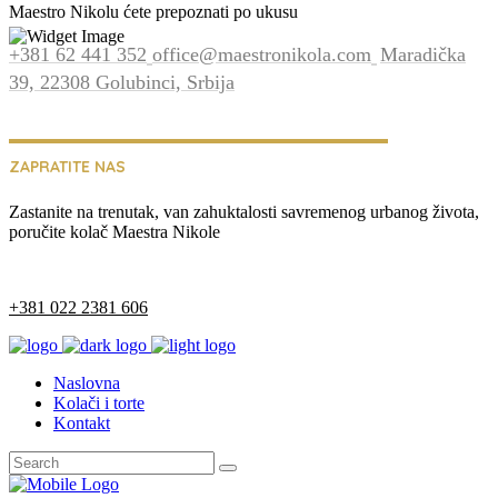
Maestro Nikolu ćete prepoznati po ukusu
+381 62 441 352
office@maestronikola.com
Maradička
39, 22308 Golubinci, Srbija
ZAPRATITE NAS
Zastanite na trenutak, van zahuktalosti savremenog urbanog života,
poručite kolač Maestra Nikole
+381 022 2381 606
Naslovna
Kolači i torte
Kontakt